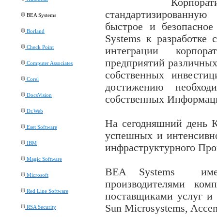
Корпор
стандартизированную
BEA Systems
быстрое и безопасно
Borland
Systems
к разработке 
Check Point
интеграции корпора
предприятий различных
Computer Associates
собственных инвести
Corel
достижению необход
DocsVision
собственных Информац
Dr.Web
На сегодняшний день
Eset Software
успешных и интенсивн
IBM
инфраструктурного Про
Magic Software
BEA Systems
им
Microsoft
производителями ком
Red Line Software
поставщиками услуг и п
Sun Microsystems, Acce
RSA Security