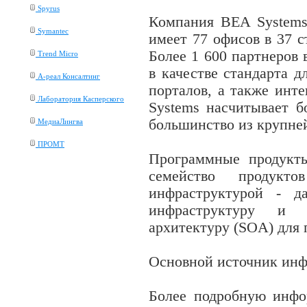
Spyrus
Компания
BEA
System
Symantec
имеет 77 офисов в 37 с
Более 1 600 партнеров
Trend Micro
в качестве стандарта 
А-реал Консалтинг
порталов, а также инт
Лаборатория Касперского
Systems насчитывает б
большинство из крупне
МедиаЛингва
ПРОМТ
Программные продукт
семейство продук
инфраструктурой - д
инфраструктуру и у
архитектуру (SOA) для 
Основной источник ин
Более подробную инфо