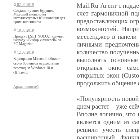
Mail.Ru Агент с подд
02.04.2019
Создаем лучшее будущее:
счет гармоничной по
Microsoft анонсирует
интеллектуальные инновации для
предоставляющих огр
промышленности
возможностей. Напри
18.03.2019
мессенджер в панели 
Продукт ESET NOD32 получил
награду «Выбор читателей» от
личными предпочтен
PC Magazine
количество полученны
12.03.2019
выполнять основные
Корпорация Microsoft обяжет
своих Клиентов осуществить
открывая окно сам
переход на Windows 10 и
Office
365
открытых окон (Custo
продолжить общение 
Архив новостей
«Популярность новой
днем растет – уже сей
Вполне логично, что 
является одним из с
решили учесть спец
расширенный функци