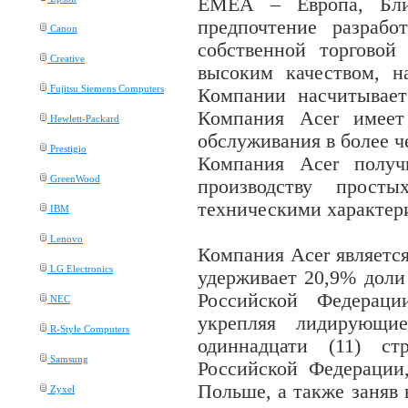
EMEA
– Европа, Бли
предпочтение разраб
Canon
собственной торговой
Creative
высоким качеством, н
Fujitsu Siemens Computers
Компании насчитывает
Компания
Acer
имеет
Hewlett-Packard
обслуживания в более ч
Prestigio
Компания
Acer
получи
GreenWood
производству прост
техническими характер
IBM
Lenovo
Компания
Acer
являетс
LG Electronics
удерживает 20,9% дол
Российской Федерац
NEC
укрепляя лидирующ
R-Style Computers
одиннадцати (11) ст
Samsung
Российской Федерации
Польше, а также заняв
Zyxel